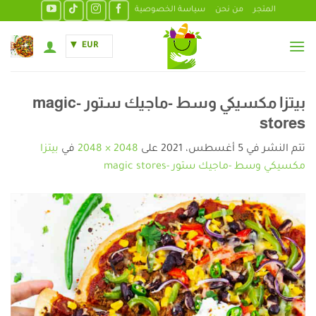
خطي
المتجر
من نحن
سياسة الخصوصية
لمحتوى
EUR
بيتزا مكسيكي وسط -ماجيك ستور -magic
stores
تتم النشر في
5 أغسطس، 2021
على
2048 × 2048
في
بيتزا
مكسيكي وسط -ماجيك ستور -magic stores