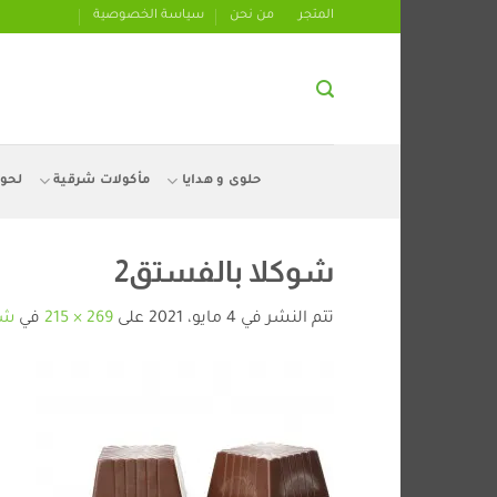
تخطي
المتجر
من نحن
سياسة الخصوصية
للمحتوى
حلوى و هدايا
مأكولات شرقية
لحو
شوكلا بالفستق2
تتم النشر في
4 مايو، 2021
على
269 × 215
في
شو