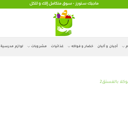
ماجيك ستورز - سوق متكامل إلك و للكل
م
أجبان و ألبان
خضار و فواكه
غذائيات
مشروبات
لوازم مدرسية
كلا بالفستق2