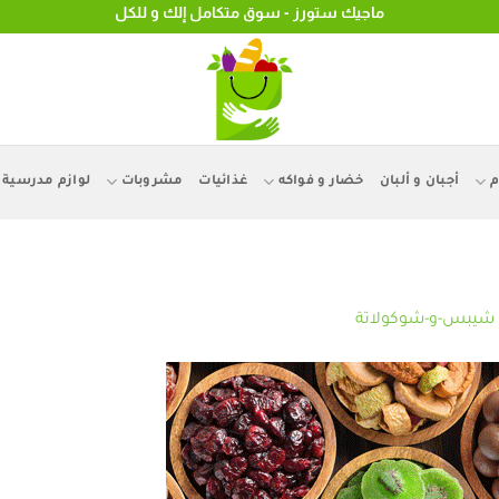
ماجيك ستورز - سوق متكامل إلك و للكل
م
أجبان و ألبان
خضار و فواكه
غذائيات
مشروبات
لوازم مدرسية
شيبس-و-شوكولاتة