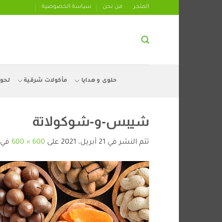
تخطي
المتجر
من نحن
سياسة الخصوصية
للمحتوى
حلوى و هدايا
مأكولات شرقية
لحو
شيبس-و-شوكولاتة
تتم النشر في
21 أبريل، 2021
على
600 × 600
في