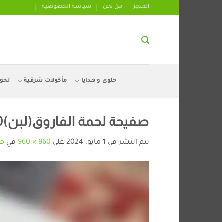
تخطي
المتجر
من نحن
سياسة الخصوصية
للمحتوى
حلوى و هدايا
مأكولات شرقية
لحو
صفيحة لحمة الفاروق(لبن)500غ -ماجيك ستور -magic stores
تتم النشر في
1 مايو، 2024
على
960 × 960
في
صفي