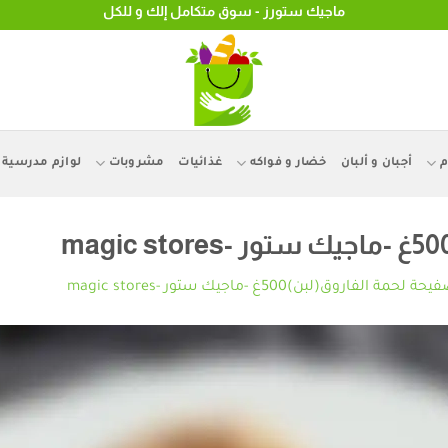
ماجيك ستورز - سوق متكامل إلك و للكل
م
أجبان و ألبان
خضار و فواكه
غذائيات
مشروبات
لوازم مدرسية
حة لحمة الفاروق(لبن)500غ -ماجيك ستور -magic stores