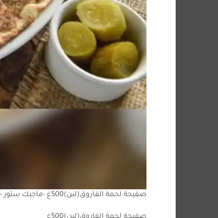
صفيحة لحمة الفاروق(لبن)500غ -ماجيك ستور -magic stores
صفيحة لحمة الفاروق(لبن)500غ