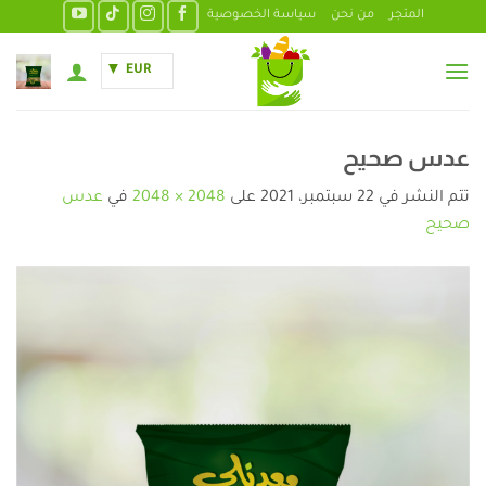
خطي
المتجر
من نحن
سياسة الخصوصية
لمحتوى
EUR
عدس صحيح
تتم النشر في
22 سبتمبر، 2021
على
2048 × 2048
في
عدس
صحيح