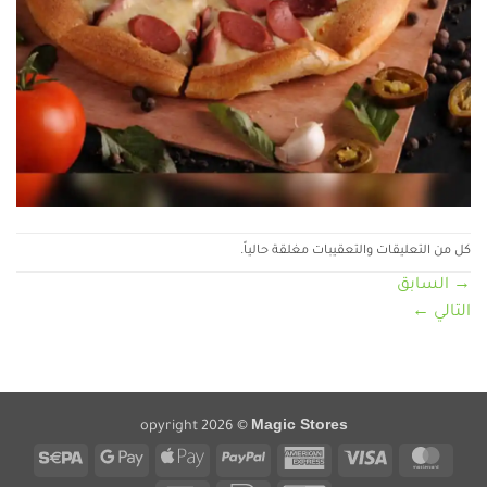
كل من التعليقات والتعقيبات مغلقة حالياً.
→
السابق
التالي
←
Magic Stores
opyright 2026 ©
Sepa
Google
Apple
PayPal
American
Visa
MasterCard
Pay
Pay
Express