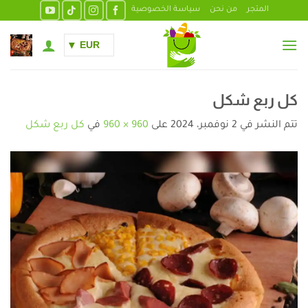
خطي
المتجر
من نحن
سياسة الخصوصية
لمحتوى
EUR
كل ربع شكل
تتم النشر في
2 نوفمبر، 2024
على
960 × 960
في
كل ربع شكل