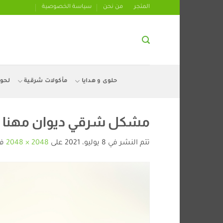
تخطي
المتجر
من نحن
سياسة الخصوصية
للمحتوى
حلوى و هدايا
مأكولات شرقية
لحو
مشكل شرقي ديوان مهنا 500غ -ماجيك ستور -magic stores
تتم النشر في
8 يوليو، 2021
على
2048 × 2048
ف