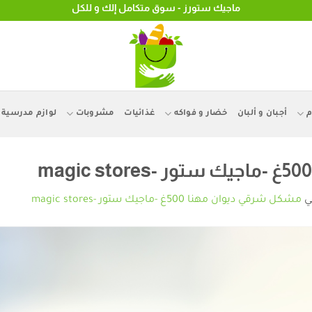
ماجيك ستورز - سوق متكامل إلك و للكل
م
أجبان و ألبان
خضار و فواكه
غذائيات
مشروبات
لوازم مدرسية
ي
مشكل شرقي ديوان مهنا 500غ -ماجيك ستور -magic stores