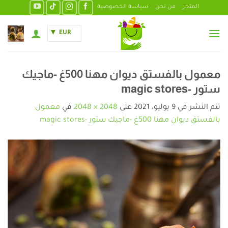
خطي
المتجر
من نحن
سياسة الخصوصية
لمحتوى
EUR
معمول بالفستق ديوان مهنا 500غ -ماجيك
ستور -magic stores
تتم النشر في
9 يوليو، 2021
على
2048 × 2048
في
معمول
بالفستق ديوان مهنا 500غ -ماجيك ستور -magic stores