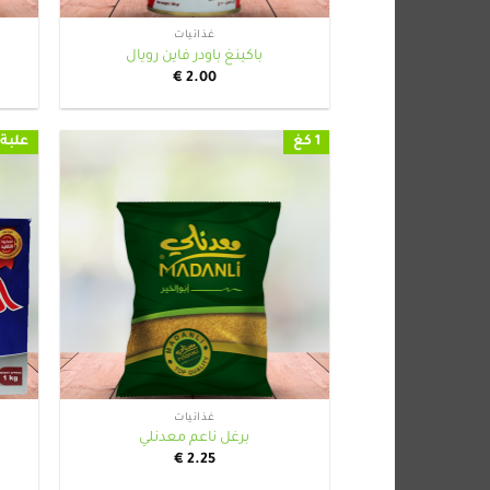
غذائيات
باكينغ باودر فاين رويال
€
2.00
1 كغ
علبة 
+
غذائيات
برغل ناعم معدنلي
€
2.25