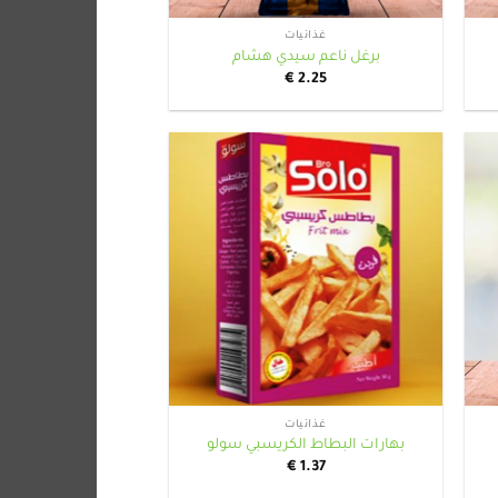
غذائيات
برغل ناعم سيدي هشام
€
2.25
+
+
غذائيات
بهارات البطاط الكريسبي سولو
€
1.37