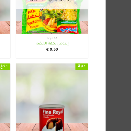
+
غذائيات
إندومي نكهة الخضار
€
0.50
علبة
1 كغ
+