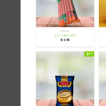
+
+
غذائيات
بافاريا هوت دوغ
€
3.95
1 كغ
+
+