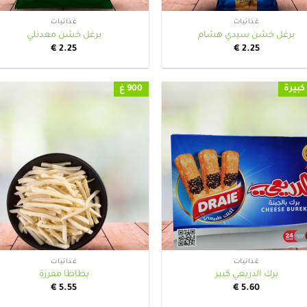
غذائيات
غذائيات
برغل خشن سيدي هشام
برغل خشن معدنلي
€
2.25
€
2.25
كبيرة
900 غ
+
غذائيات
غذائيات
برك الدريعي كبير
بطاطا مفرزة
€
5.55
€
5.60