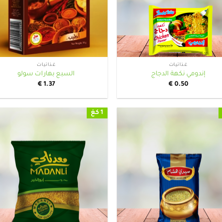
+
غذائيات
غذائيات
إندومي نكهة الدجاج
السبع بهارات سولو
€
1.37
€
0.50
1 كغ
+