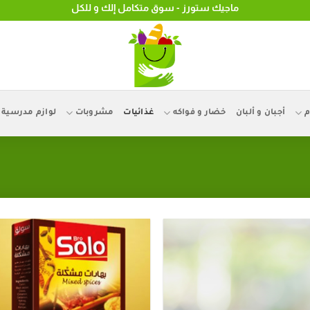
ماجيك ستورز - سوق متكامل إلك و للكل
م
أجبان و ألبان
خضار و فواكه
غذائيات
مشروبات
لوازم مدرسية