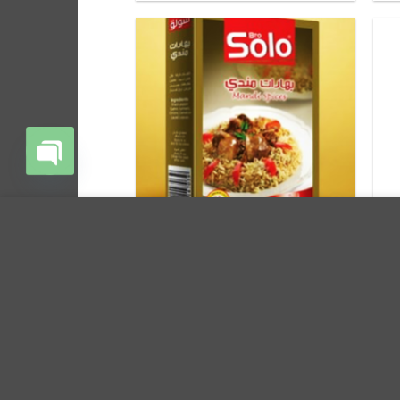
Open
فات تعريف
+
+
chaty
المزيد من المعلومات
أقبل
غذائيات
بهارات المندي سولو
€
1.37
1 كغ