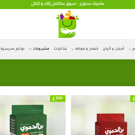
ماجيك ستورز - سوق متكامل إلك و للكل
م
أجبان و ألبان
خضار و فواكه
غذائيات
مشروبات
لوازم مدرسية
200 غ