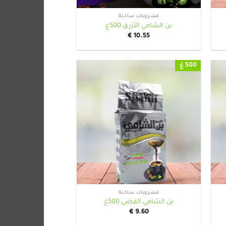
مشروبات ساخنة
بن الشامي الأزرق 500غ
€
10.55
500 غ
+
+
مشروبات ساخنة
بن الشامي الفضي 500غ
€
9.60