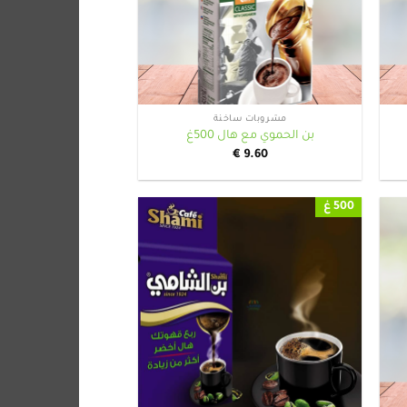
+
+
مشروبات ساخنة
بن الحموي مع هال 500غ
€
9.60
500 غ
+
+