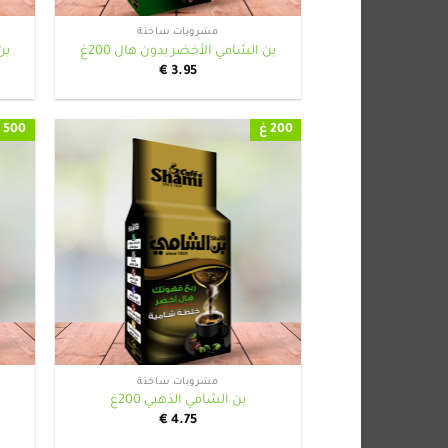
مشروبات ساخنة
بن الشامي الأخضر بدون هال 200غ
بن
€
3.95
200 غ
500 غ
+
مشروبات ساخنة
بن الشامي الذهبي 200غ
€
4.75