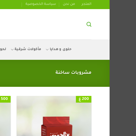
تخطي
المتجر
من نحن
سياسة الخصوصية
للمحتوى
حلوى و هدايا
مأكولات شرقية
لحو
مشروبات ساخنة
200 غ
500 غ