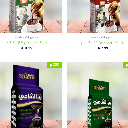
+
مشروبات ساخنة
مشروبات ساخنة
بن الحموي بدون هال 500غ
بن الحموي مع هال 200g
€
4.15
€
7.99
200 غ
+