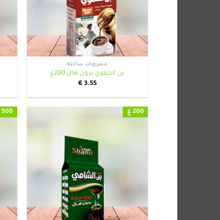
+
مشروبات ساخنة
بن الحموي بدون هال 200غ
€
3.55
200 غ
500 غ
+