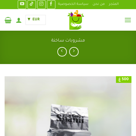
خطي
المتجر
من نحن
سياسة الخصوصية
لمحتوى
EUR
مشروبات ساخنة
500 غ