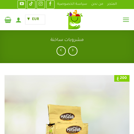
خطي
المتجر
من نحن
سياسة الخصوصية
لمحتوى
EUR
مشروبات ساخنة
200 غ