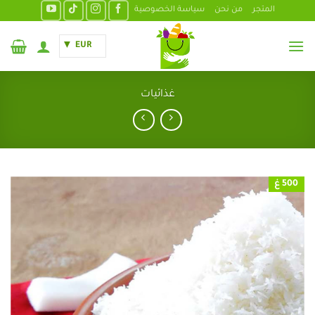
خطي
المتجر
من نحن
سياسة الخصوصية
لمحتوى
EUR
غذائيات
500 غ