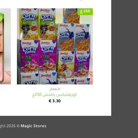
250 غ
+
الأطفال
كورنفليكس بامبش 250غ
€
3.30
ght 2026 ©
Magic Stores