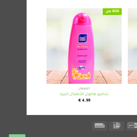
600 مل
900 غ
+
+
الأطفال
الأطفا
شامبو هامول للأطفال كبيرة
حليبنا ك
9.99
€
4.99
Invoice
IDeal
GiroPay