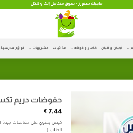
ماجيك ستورز - سوق متكامل إلك و للكل
م
أجبان و ألبان
خضار و فواكه
غذائيات
مشروبات
لوازم مدرسية
حفوضات دريم تك
€
7.44
كيس يحتوي على حفاضات جيدة ا
الطلب )