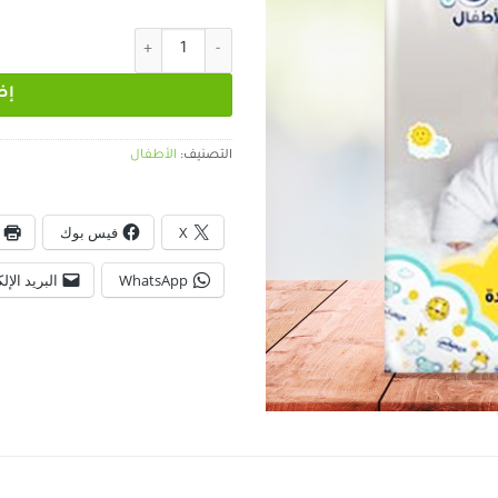
كمية حفوضات دريم تكس
إض
التصنيف:
الأطفال
X
فيس بوك
WhatsApp
البريد الإل