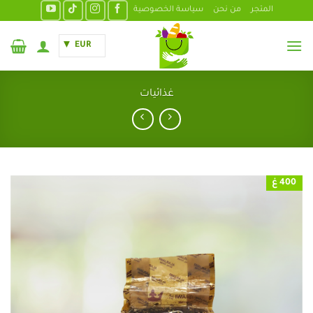
خطي
المتجر
من نحن
سياسة الخصوصية
لمحتوى
EUR
غذائيات
400 غ