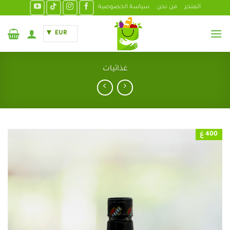
خطي
المتجر
من نحن
سياسة الخصوصية
لمحتوى
EUR
غذائيات
400 غ