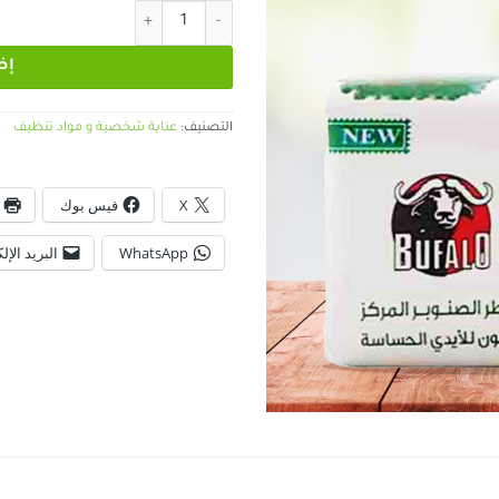
كمية صابون تواليت
إض
التصنيف:
عناية شخصية و مواد تنظيف
X
فيس بوك
WhatsApp
البريد الإل