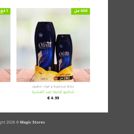
400 مل
1 كغ
+
عناية شخصية و مواد تنظيف
شامبو أوليفا ضد القشرة
€
4.99
ght 2026 ©
Magic Stores