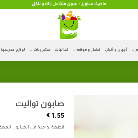
ماجيك ستورز - سوق متكامل إلك و للكل
م
أجبان و ألبان
خضار و فواكه
غذائيات
مشروبات
لوازم مدرسية
صابون تواليت
€
1.55
قطعة واحدة من الصابون المعقم 