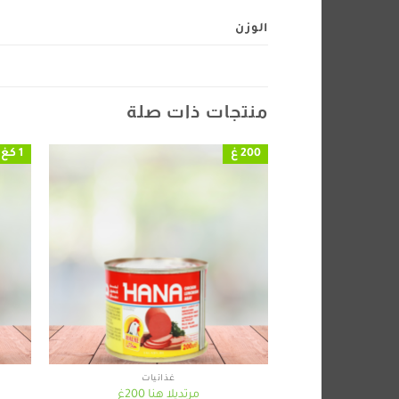
الوزن
منتجات ذات صلة
200 غ
1 كغ
+
غذائيات
مرتديلا هنا 200غ