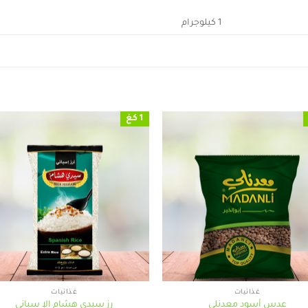
1 كيلوجرام
1 كغ
+
غذائيات
غذائيات
عدس أسود معدنلي
رز سيدي هشام الإ سباني