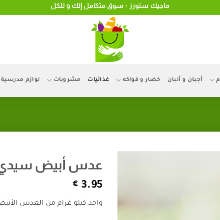
ماجيك ستورز - سوق متكامل إلك و للكل
م
أجبان و ألبان
خضار و فواكه
غذائيات
مشروبات
لوازم مدرسية
عدس أبيض سيدي
€
3.95
واحد كيلو غرام من العدس الأب