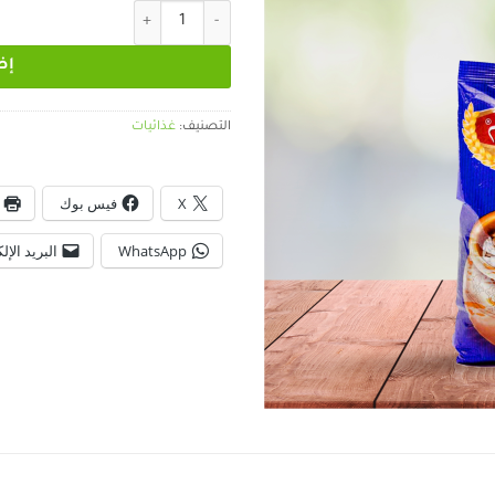
كمية عدس أبيض سيدي هشام
إض
التصنيف:
غذائيات
X
فيس بوك
WhatsApp
البريد الإل