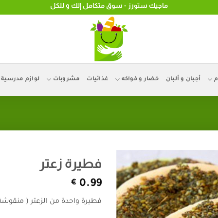
ماجيك ستورز - سوق متكامل إلك و للكل
م
أجبان و ألبان
خضار و فواكه
غذائيات
مشروبات
لوازم مدرسية
فطيرة زعتر
€
0.99
فطيرة واحدة من الزعتر ( منقوشة