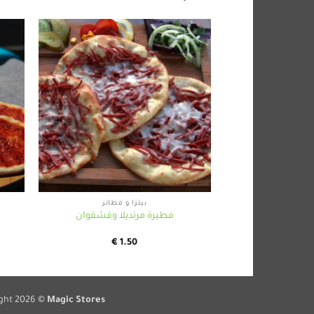
+
بيتزا و فطائر
فطيرة مرتديلا وقشقوان
€
1.50
ght 2026 ©
Magic Stores