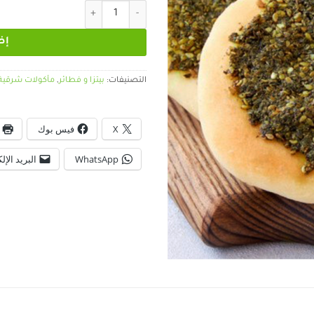
كمية فطيرة زعتر
إض
التصنيفات:
بيتزا و فطائر
,
مأكولات شرقية
X
فيس بوك
WhatsApp
البريد الإل