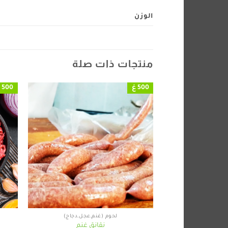
الوزن
منتجات ذات صلة
500 غ
500 غ
+
لحوم (غنم,عجل,دجاج)
نقانق غنم