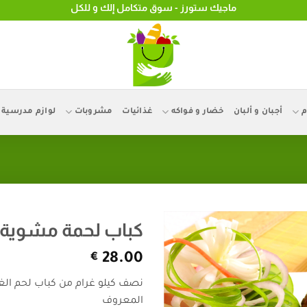
ماجيك ستورز - سوق متكامل إلك و للكل
م
أجبان و ألبان
خضار و فواكه
غذائيات
مشروبات
لوازم مدرسية
كباب لحمة مشوية فتو
€
28.00
نصف كيلو غرام من كباب لحم الغ
المعروف