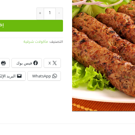
كمية كباب لحمة مشوية فتوح 500غ
إض
التصنيف:
مأكولات شرقية
X
فيس بوك
WhatsApp
البريد الإل