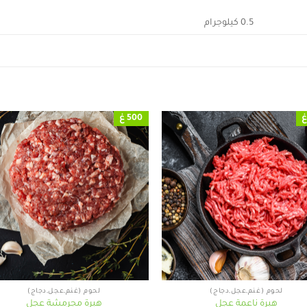
0.5 كيلوجرام
500 غ
+
لحوم (غنم,عجل,دجاج)
لحوم (غنم,عجل,دجاج)
هبرة ناعمة عجل
هبرة مجرمشة عجل