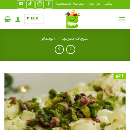
خطي
المتجر
من نحن
سياسة الخصوصية
لمحتوى
EUR
حلويات شرقية
/
الوسام
1 كغ