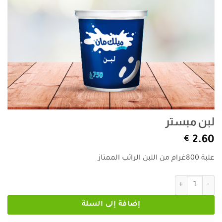
لبن مبستر
€
2.60
علبة 800غرام من اللبن الرائب الممتاز
كمية لبن مبستر
إضافة إلى السلة