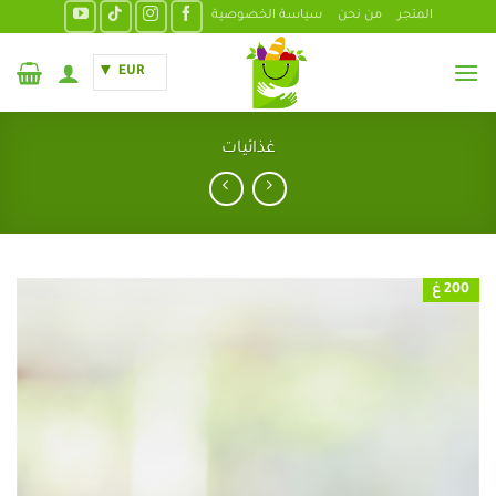
خطي
المتجر
من نحن
سياسة الخصوصية
لمحتوى
EUR
غذائيات
200 غ