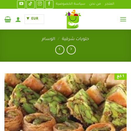
خطي
المتجر
من نحن
سياسة الخصوصية
لمحتوى
EUR
حلويات شرقية
/
الوسام
1 كغ