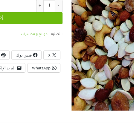
كمية موالح مشكلة إكسترا
إض
التصنيف:
موالح و مكسرات
X
فيس بوك
WhatsApp
البريد الإل