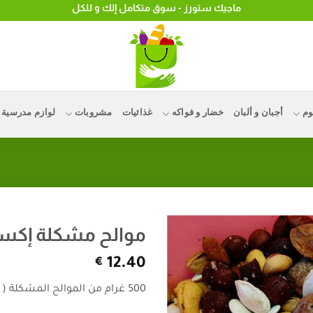
ماجيك ستورز - سوق متكامل إلك و للكل
وم
أجبان و ألبان
خضار و فواكه
غذائيات
مشروبات
لوازم مدرسية
موالح مشكلة إكست
€
12.40
500 غرام من الموالح المشكلة ( بزر ابيض -فستق عبيد -كاجو – فستق حلبي )