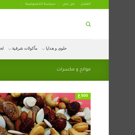
تخطي
المتجر
من نحن
سياسة الخصوصية
للمحتوى
حلوى و هدايا
مأكولات شرقية
لح
موالح و مكسرات
500 غ