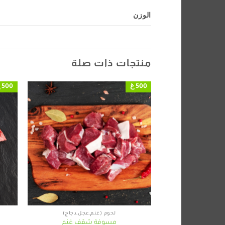
الوزن
منتجات ذات صلة
500 غ
500 غ
+
لحوم (غنم,عجل,دجاج)
مسوفة شقف غنم