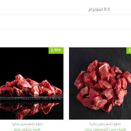
0.5 كيلوجرام
500 غ
+
لحوم (غنم,عجل,دجاج)
لحوم (غنم,عجل,دجاج)
هبرة رأس العصفور عجل
هبرة شقف غنم