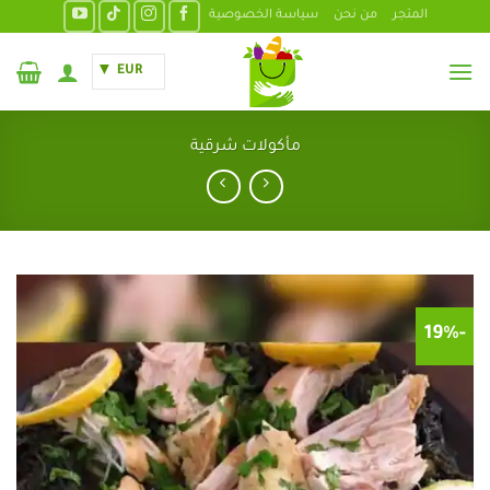
خطي
المتجر
من نحن
سياسة الخصوصية
لمحتوى
EUR
مأكولات شرقية
-19%