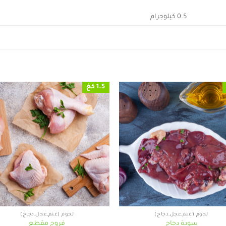
0.5 كيلوجرام
1.5 كغ
+
لحوم (غنم,عجل,دجاج)
لحوم (غنم,عجل,دجاج)
سودة دجاج
فروج مقطع