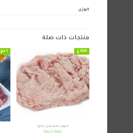
الوزن
منتجات ذات صلة
500 غ
1 كغ
+
لحوم (غنم,عجل,دجاج)
دهنة ناعمة