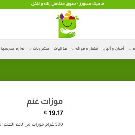
ماجيك ستورز - سوق متكامل إلك و للكل
م
أجبان و ألبان
خضار و فواكه
غذائيات
مشروبات
لوازم مدرسية
موزات غنم
€
19.17
500 غرام موزات من لحم الغنم البلدي ( بدون عظم)