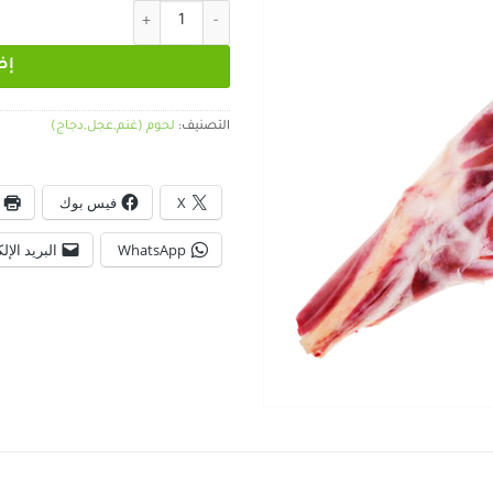
كمية موزات غنم
إض
التصنيف:
لحوم (غنم,عجل,دجاج)
X
فيس بوك
WhatsApp
البريد الإل