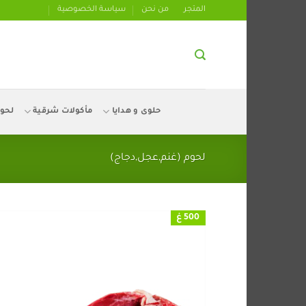
تخطي
المتجر
من نحن
سياسة الخصوصية
للمحتوى
حلوى و هدايا
مأكولات شرقية
لحو
لحوم (غنم,عجل,دجاج)
500 غ