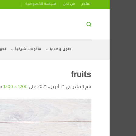
تخطي
المتجر
من نحن
سياسة الخصوصية
للمحتوى
حلوى و هدايا
مأكولات شرقية
لحو
fruits
تتم النشر في
21 أبريل، 2021
على
1200 × 1200
ف