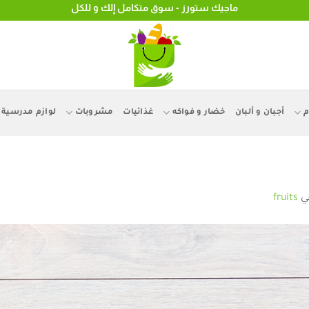
ماجيك ستورز - سوق متكامل إلك و للكل
م
أجبان و ألبان
خضار و فواكه
غذائيات
مشروبات
لوازم مدرسية
ي
fruits