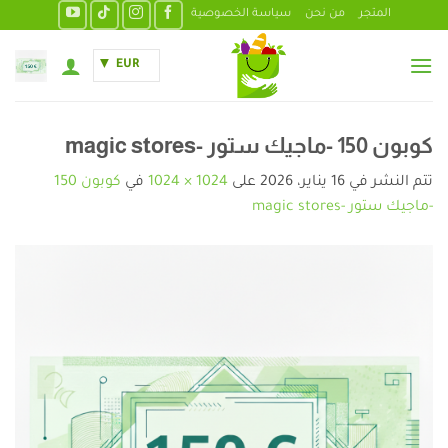
خطي
المتجر
من نحن
سياسة الخصوصية
لمحتوى
EUR
كوبون 150 -ماجيك ستور -magic stores
تتم النشر في
16 يناير، 2026
على
1024 × 1024
في
كوبون 150
-ماجيك ستور -magic stores